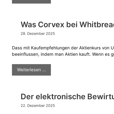
es
teurer
wird
Was Corvex bei Whitbread
28. Dezember 2025
Dass mit Kaufempfehlungen der Aktienkurs von Unt
beeinflussen, indem man Aktien kauft. Wenn es g
Was
Weiterlesen …
Corvex
bei
Whitbread
Der elektronische Bewir
will
22. Dezember 2025