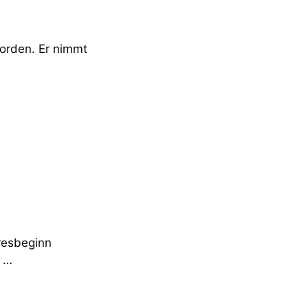
worden. Er nimmt
resbeginn
, …