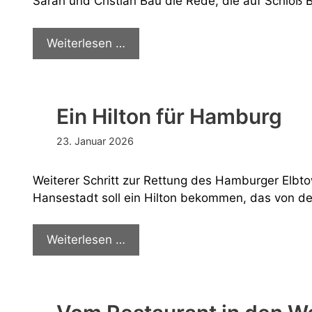
Sarah und Cristian Bau die Rede, die auf Schloß 
Einfach
Weiterlesen …
bau
Ein Hilton für Hamburg
23. Januar 2026
Weiterer Schritt zur Rettung des Hamburger Elb
Hansestadt soll ein Hilton bekommen, das von d
Ein
Weiterlesen …
Hilton
für
Hamburg