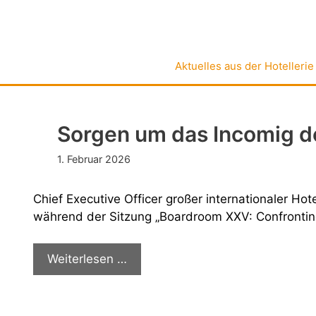
Zum
Inhalt
springen
Aktuelles aus der Hotellerie
Sorgen um das Incomig d
1. Februar 2026
Chief Executive Officer großer internationaler H
während der Sitzung „Boardroom XXV: Confrontin
Sorgen
Weiterlesen …
um
das
Incomig