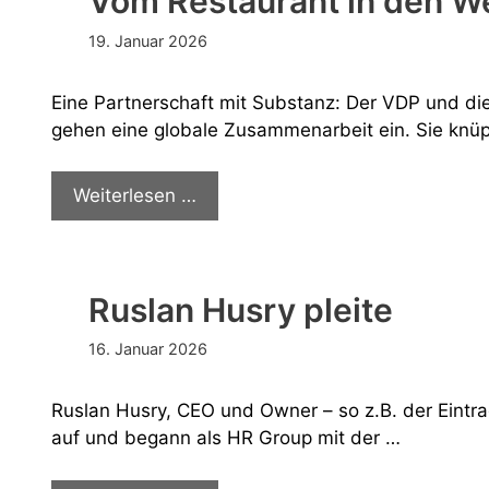
Vom Restaurant in den W
19. Januar 2026
Eine Partnerschaft mit Substanz: Der VDP und die S
gehen eine globale Zusammenarbeit ein. Sie knüp
Vom
Weiterlesen …
Restaurant
in
den
Ruslan Husry pleite
Weinberg
16. Januar 2026
Ruslan Husry, CEO und Owner – so z.B. der Eintra
auf und begann als HR Group mit der …