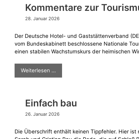
Kommentare zur Tourismu
der
USA
28. Januar 2026
Der Deutsche Hotel- und Gaststättenverband (D
vom Bundeskabinett beschlossene Nationale Touri
einen stabilen Wachstumskurs der heimischen Wi
Kommentare
Weiterlesen …
zur
Tourismusstrategie
Einfach bau
26. Januar 2026
Die Überschrift enthält keinen Tippfehler. Hier is