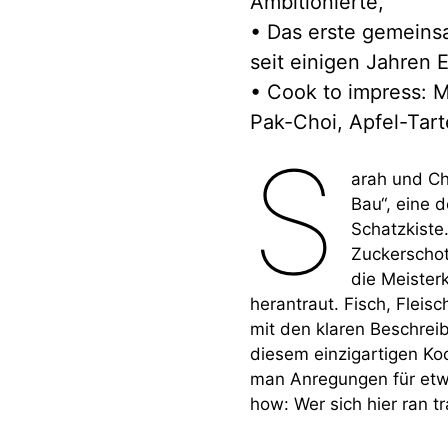
Ambitionierte,
• Das erste gemeins
seit einigen Jahren 
• Cook to impress: 
Pak-Choi, Apfel-Tar
S
arah und Chr
Bau“, eine 
Schatzkiste.
Zuckerscho
die Meister
herantraut. Fisch, Fleis
mit den klaren Beschreib
diesem einzigartigen Ko
man Anregungen für etw
how: Wer sich hier ran tr