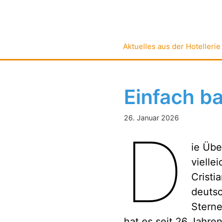
Zum
Inhalt
springen
Aktuelles aus der Hotellerie
Einfach b
26. Januar 2026
D
ie Übe
vielle
Cristi
deutsc
Sterne
hat es seit 26 Jahre