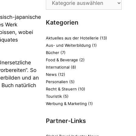
ösisch-japanische
Kategorien
es Werk
rbissen, wobei
Aktuelles aus der Hotellerie
(13)
däquates
Aus- und Weiterbildung
(1)
Bücher
(7)
Food & Beverage
(2)
nersetzliche
International
(8)
vorbereiten“. So
News
(12)
terbilden und an
Personalien
(5)
 Buch natürlich
Recht & Steuern
(10)
Touristik
(5)
Werbung & Marketing
(1)
Partner-Links