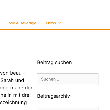
Food & Beverage
News
Beitrag suchen
t von beau –
Suchen
n Sarah und
nach:
nnig (nahe der
elin mit drei
Beitragsarchiv
uszeichnung
Beitragsarchiv