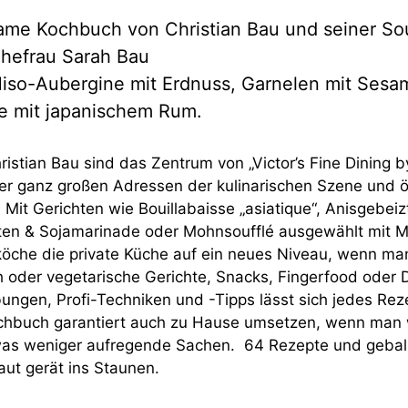
ame Kochbuch von Christian Bau und seiner So
Ehefrau Sarah Bau
Miso-Aubergine mit Erdnuss, Garnelen mit Sesa
te mit japanischem Rum.
istian Bau sind das Zentrum von „Victor’s Fine Dining b
der ganz großen Adressen der kulinarischen Szene und ö
 Mit Gerichten wie Bouillabaisse „asiatique“, Anisgebeiz
ten & Sojamarinade oder Mohnsoufflé ausgewählt mit 
köche die private Küche auf ein neues Niveau, wenn ma
ch oder vegetarische Gerichte, Snacks, Fingerfood oder 
ungen, Profi-Techniken und -Tipps lässt sich jedes Rez
chbuch garantiert auch zu Hause umsetzen, wenn man wi
as weniger aufregende Sachen. 64 Rezepte und gebal
aut gerät ins Staunen.