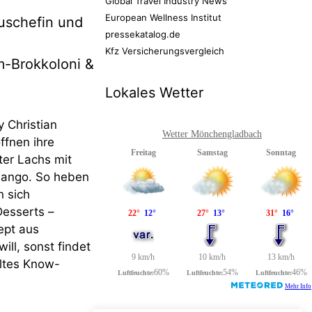
Global Travel Industry News
European Wellness Institut
uschefin und
pressekatalog.de
Kfz Versicherungsvergleich
m-Brokkoloni &
Lokales Wetter
y Christian
Wetter Mönchengladbach
ffnen ihre
ter Lachs mit
Mango. So heben
n sich
Desserts –
ept aus
ll, sonst findet
ltes Know-