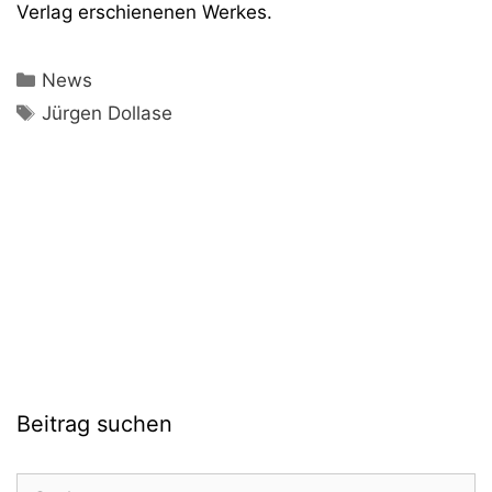
Verlag erschienenen Werkes.
Kategorien
News
Schlagwörter
Jürgen Dollase
Beitrag suchen
Suchen