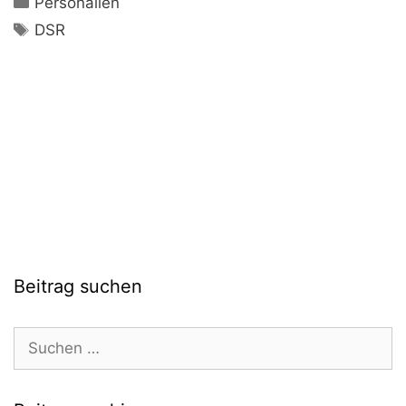
Personalien
Schlagwörter
DSR
Beitrag suchen
Suchen
nach: