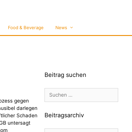
Food & Beverage
News
Beitrag suchen
Suchen
nach:
rozess gegen
usibel darlegen
Beitragsarchiv
ftlicher Schaden
AGB untersagt
com
Beitragsarchiv