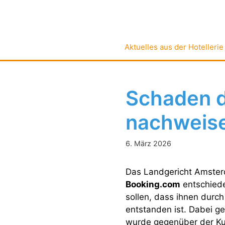
Zum
Inhalt
springen
Aktuelles aus der Hotellerie
Schaden d
nachweis
6. März 2026
Das Landgericht Amster
Booking.com
entschiede
sollen, dass ihnen durc
entstanden ist. Dabei g
wurde gegenüber der Kun