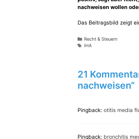
nachweisen wollen oder
Das Beitragsbild zeigt 
Kategorien
Recht & Steuern
Schlagwörter
IHA
21 Kommentar
nachweisen“
Pingback:
otitis media 
Pingback:
bronchitis med