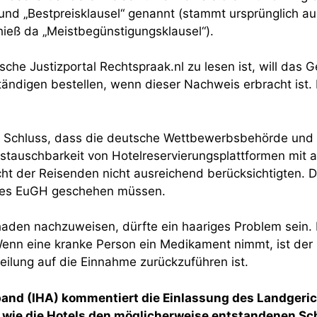
und „Bestpreisklausel“ genannt (stammt ursprünglich a
hieß da „Meistbegünstigungsklausel“).
che Justizportal Rechtspraak.nl zu lesen ist, will das G
ndigen bestellen, wenn dieser Nachweis erbracht ist. D
 Schluss, dass die deutsche Wettbewerbsbehörde und d
stauschbarkeit von Hotelreservierungsplattformen mit 
ht der Reisenden nicht ausreichend berücksichtigten. D
 des EuGH geschehen müssen.
aden nachzuweisen, dürfte ein haariges Problem sein. D
 Wenn eine kranke Person ein Medikament nimmt, ist de
eilung auf die Einnahme zurückzuführen ist.
band (IHA) kommentiert die Einlassung des Landger
ht, wie die Hotels den möglicherweise entstandenen S