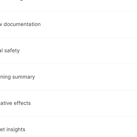
ew documentation
al safety
rning summary
ative effects
et insights