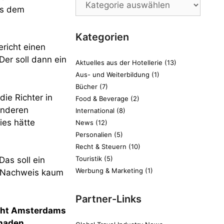
us dem
Kategorien
ericht einen
er soll dann ein
Aktuelles aus der Hotellerie
(13)
Aus- und Weiterbildung
(1)
Bücher
(7)
ie Richter in
Food & Beverage
(2)
anderen
International
(8)
ies hätte
News
(12)
Personalien
(5)
Recht & Steuern
(10)
Touristik
(5)
as soll ein
Werbung & Marketing
(1)
r Nachweis kaum
Partner-Links
icht Amsterdams
chaden